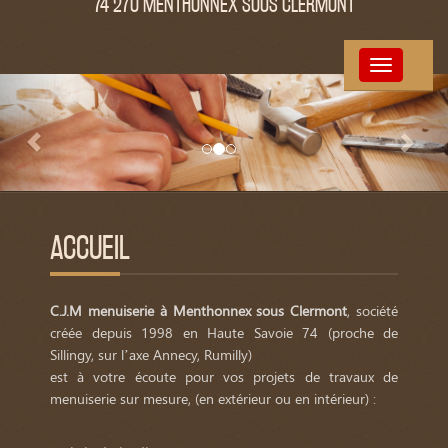
74 270 MENTHONNEX SOUS CLERMONT
Toggle
Précédent
Sui
navigation
ACCUEIL
C.J.M menuiserie à Menthonnex sous Clermont
, société
créée depuis 1998 en Haute Savoie 74 (proche de
Sillingy, sur l’axe Annecy, Rumilly)
est à votre écoute pour vos projets de travaux de
menuiserie sur mesure, (en extérieur ou en intérieur) :