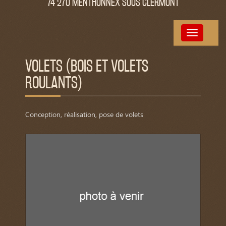
74 270 MENTHONNEX SOUS CLERMONT
Toggle
navigation
VOLETS (BOIS ET VOLETS
ROULANTS)
Conception, réalisation, pose de volets