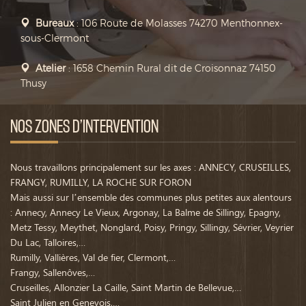
Bureaux
: 106 Route de Molasses 74270 Menthonnex-
sous-Clermont
Atelier
: 1658 Chemin Rural dit de Croisonnaz 74150
Thusy
NOS ZONES D’INTERVENTION
Nous travaillons principalement sur les axes : ANNECY, CRUSEILLES,
FRANGY, RUMILLY, LA ROCHE SUR FORON
Mais aussi sur l’ensemble des communes plus petites aux alentours
: Annecy, Annecy Le Vieux, Argonay, La Balme de Sillingy, Epagny,
Metz Tessy, Meythet, Nonglard, Poisy, Pringy, Sillingy, Sévrier, Veyrier
Du Lac, Talloires,…
Rumilly, Vallières, Val de fier, Clermont,…
Frangy, Sallenôves,…
Cruseilles, Allonzier La Caille, Saint Martin de Bellevue,…
Saint Julien en Genevois,…