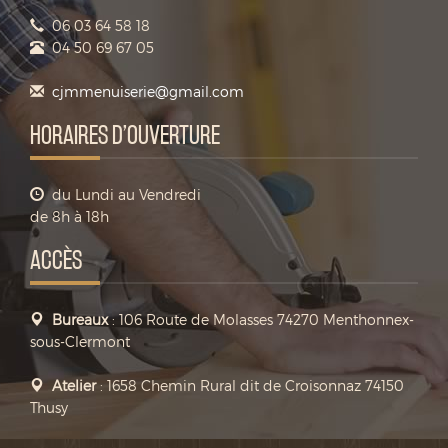
06 03 64 58 18
04 50 69 67 05
cjmmenuiserie@gmail.com
HORAIRES D’OUVERTURE
du Lundi au Vendredi
de 8h à 18h
ACCÈS
Bureaux
: 106 Route de Molasses 74270 Menthonnex-
sous-Clermont
Atelier
: 1658 Chemin Rural dit de Croisonnaz 74150
Thusy