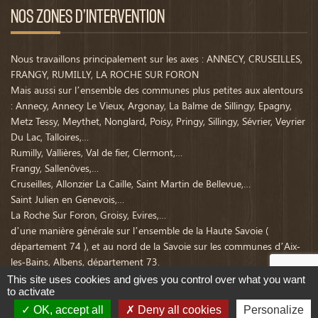
NOS ZONES D’INTERVENTION
Nous travaillons principalement sur les axes : ANNECY, CRUSEILLES,
FRANGY, RUMILLY, LA ROCHE SUR FORON
Mais aussi sur l’ensemble des communes plus petites aux alentours
: Annecy, Annecy Le Vieux, Argonay, La Balme de Sillingy, Epagny,
Metz Tessy, Meythet, Nonglard, Poisy, Pringy, Sillingy, Sévrier, Veyrier
Du Lac, Talloires,…
Rumilly, Vallières, Val de fier, Clermont,…
Frangy, Sallenôves,…
Cruseilles, Allonzier La Caille, Saint Martin de Bellevue,…
Saint Julien en Genevois,…
La Roche Sur Foron, Groisy, Evires,…
d’une manière générale sur l’ensemble de la Haute Savoie (
département 74 ), et au nord de la Savoie sur les communes d’Aix-
les-Bains, Albens, département 73.
This site uses cookies and gives you control over what you want
to activate
© Copyright
C set ID
2015 - Partenaire des portails
Lemanique.com
et
Pays de
OK, accept all
Deny all cookies
Personalize
Savoie
-
Mentions légales
-
Politique de confidentialité