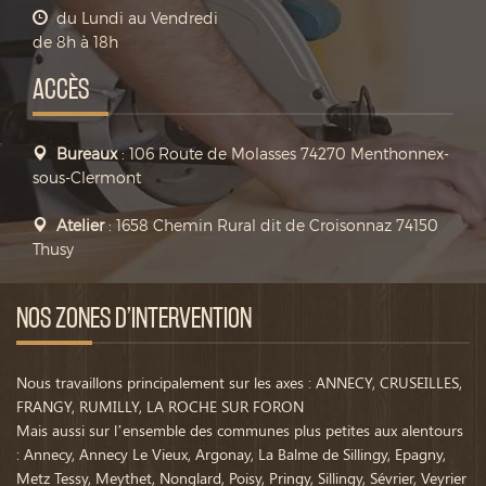
du Lundi au Vendredi
de 8h à 18h
ACCÈS
Bureaux
: 106 Route de Molasses 74270 Menthonnex-
sous-Clermont
Atelier
: 1658 Chemin Rural dit de Croisonnaz 74150
Thusy
NOS ZONES D’INTERVENTION
Nous travaillons principalement sur les axes : ANNECY, CRUSEILLES,
FRANGY, RUMILLY, LA ROCHE SUR FORON
Mais aussi sur l’ensemble des communes plus petites aux alentours
: Annecy, Annecy Le Vieux, Argonay, La Balme de Sillingy, Epagny,
Metz Tessy, Meythet, Nonglard, Poisy, Pringy, Sillingy, Sévrier, Veyrier