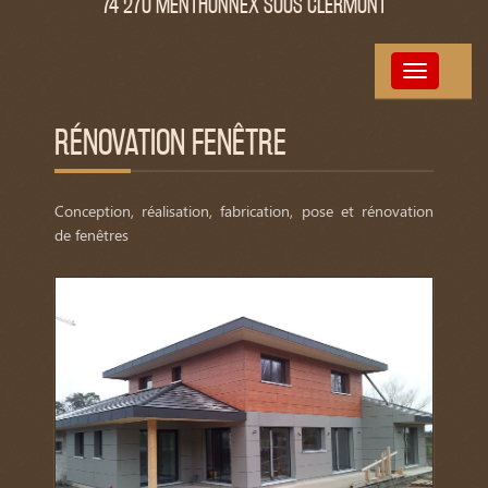
74 270 MENTHONNEX SOUS CLERMONT
Toggle
navigation
RÉNOVATION FENÊTRE
Conception, réalisation, fabrication, pose et rénovation
de fenêtres